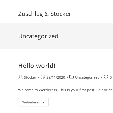
Zum
Inhalt
Zuschlag & Stöcker
springen
Uncategorized
Hello world!
Beitrags-
Beitrag
Beitrags-
Beitr
Stöcker
29/11/2020
Uncategorized
0
Autor:
veröffentlicht:
Kategorie:
Komm
Welcome to WordPress. This is your first post. Edit or dele
Hello
Weiterlesen
World!